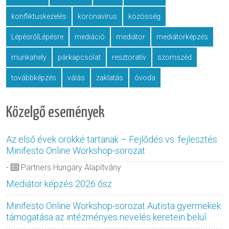
konfliktuskezelés
koronavírus
közösség
LépésrőlLépésre
mediáció
mediátor
mediátorképzés
munkahely
párkapcsolat
resztoratív
szomszéd
továbbképzés
válás
zaklatás
óvoda
Közelgő események
Az első évek örökké tartanak – Fejlődés vs. fejlesztés
Minifesto Online Workshop-sorozat
-
Partners Hungary Alapítvány
Mediátor képzés 2026 ősz
Minifesto Online Workshop-sorozat Autista gyermekek
támogatása az intézményes nevelés keretein belül