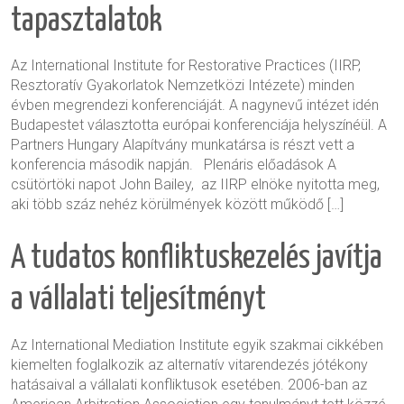
tapasztalatok
Az International Institute for Restorative Practices (IIRP,
Resztoratív Gyakorlatok Nemzetközi Intézete) minden
évben megrendezi konferenciáját. A nagynevű intézet idén
Budapestet választotta európai konferenciája helyszínéül. A
Partners Hungary Alapítvány munkatársa is részt vett a
konferencia második napján. Plenáris előadások A
csütörtöki napot John Bailey, az IIRP elnöke nyitotta meg,
aki több száz nehéz körülmények között működő […]
A tudatos konfliktuskezelés javítja
a vállalati teljesítményt
Az International Mediation Institute egyik szakmai cikkében
kiemelten foglalkozik az alternatív vitarendezés jótékony
hatásaival a vállalati konfliktusok esetében. 2006-ban az