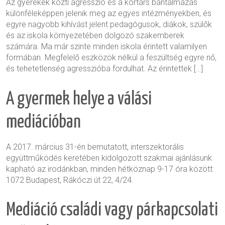
Az gyerekek közti agresszió és a kortárs bántalmazás
különféleképpen jelenik meg az egyes intézményekben, és
egyre nagyobb kihívást jelent pedagógusok, diákok, szülők
és az iskola környezetében dolgozó szakemberek
számára. Ma már szinte minden iskola érintett valamilyen
formában. Megfelelő eszközök nélkül a feszültség egyre nő,
és tehetetlenség agresszióba fordulhat. Az érintettek […]
A gyermek helye a válási
mediációban
A 2017. március 31-én bemutatott, interszektorális
együttműködés keretében kidolgozott szakmai ajánlásunk
kapható az irodánkban, minden hétköznap 9-17 óra között:
1072 Budapest, Rákóczi út 22, 4/24.
Mediáció családi vagy párkapcsolati