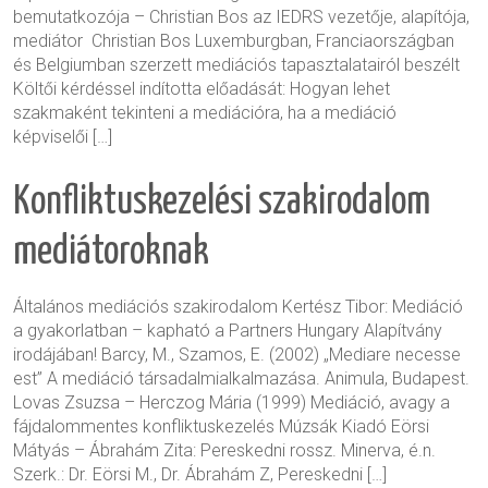
bemutatkozója – Christian Bos az IEDRS vezetője, alapítója,
mediátor Christian Bos Luxemburgban, Franciaországban
és Belgiumban szerzett mediációs tapasztalatairól beszélt
Költői kérdéssel indította előadását: Hogyan lehet
szakmaként tekinteni a mediációra, ha a mediáció
képviselői […]
Konfliktuskezelési szakirodalom
mediátoroknak
Általános mediációs szakirodalom Kertész Tibor: Mediáció
a gyakorlatban – kapható a Partners Hungary Alapítvány
irodájában! Barcy, M., Szamos, E. (2002) „Mediare necesse
est” A mediáció társadalmialkalmazása. Animula, Budapest.
Lovas Zsuzsa – Herczog Mária (1999) Mediáció, avagy a
fájdalommentes konfliktuskezelés Múzsák Kiadó Eörsi
Mátyás – Ábrahám Zita: Pereskedni rossz. Minerva, é.n.
Szerk.: Dr. Eörsi M., Dr. Ábrahám Z, Pereskedni […]