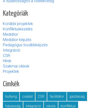
A tudatosságtól a cselekvésig
Kategóriák
Korábbi projektek
Konfliktuskezelés
Mediátor
Mediátor képzés
Pedagógus továbbképzés
Integráció
CSR
Hírek
Szakmai cikkek
Projektek
Címkék
bullying
család
CSR
facilitátor
gazdaság
házasság
integráció
iskola
konfliktus