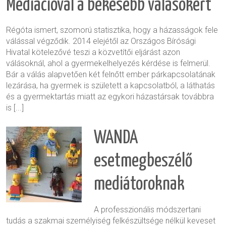
Mediációval a békésebb válásokért
Régóta ismert, szomorú statisztika, hogy a házasságok fele
válással végződik. 2014 elejétől az Országos Bírósági
Hivatal kötelezővé teszi a közvetítői eljárást azon
válásoknál, ahol a gyermekelhelyezés kérdése is felmerül.
Bár a válás alapvetően két felnőtt ember párkapcsolatának
lezárása, ha gyermek is született a kapcsolatból, a láthatás
és a gyermektartás miatt az egykori házastársak továbbra
is [...]
WANDA
esetmegbeszélő
mediátoroknak
A professzionális módszertani
tudás a szakmai személyiség felkészültsége nélkül keveset