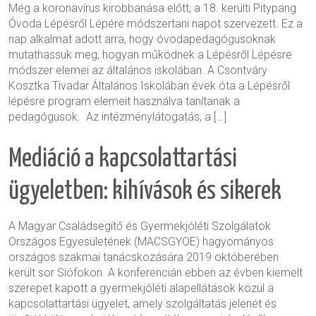
Még a koronavírus kirobbanása előtt, a 18. kerülti Pitypang
Óvoda Lépésről Lépére módszertani napot szervezett. Ez a
nap alkalmat adott arra, hogy óvodapedagógusoknak
mutathassuk meg, hogyan működnek a Lépésről Lépésre
módszer elemei az általános iskolában. A Csontváry
Kosztka Tivadar Általános Iskolában évek óta a Lépésről
lépésre program elemeit használva tanítanak a
pedagógusok. Az intézménylátogatás, a […]
Mediáció a kapcsolattartási
ügyeletben: kihívások és sikerek
A Magyar Családsegítő és Gyermekjóléti Szolgálatok
Országos Egyesületének (MACSGYOE) hagyományos
országos szakmai tanácskozására 2019 októberében
került sor Siófokon. A konferencián ebben az évben kiemelt
szerepet kapott a gyermekjóléti alapellátások közül a
kapcsolattartási ügyelet, amely szolgáltatás jelenét és