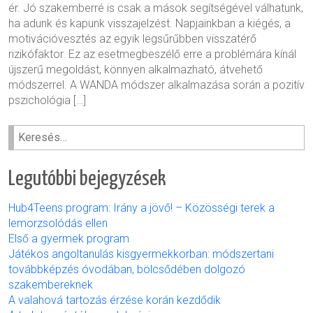
ér. Jó szakemberré is csak a mások segítségével válhatunk,
ha adunk és kapunk visszajelzést. Napjainkban a kiégés, a
motivációvesztés az egyik legsűrűbben visszatérő
rizikófaktor. Ez az esetmegbeszélő erre a problémára kínál
újszerű megoldást, könnyen alkalmazható, átvehető
módszerrel. A WANDA módszer alkalmazása során a pozitív
pszichológia […]
Keresés:
Legutóbbi bejegyzések
Hub4Teens program: Irány a jövő! – Közösségi terek a
lemorzsolódás ellen
Első a gyermek program
Játékos angoltanulás kisgyermekkorban: módszertani
továbbképzés óvodában, bölcsődében dolgozó
szakembereknek
A valahová tartozás érzése korán kezdődik