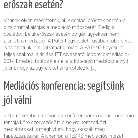
erőszak esetén?
Vannak olyan mediátorok, akik családi erőszak esetén is
bizalommal ajánják a mediáció módszerét. Pedig a
családon belüli erőszak esetén polgári ügyekben nem
ajánlott a mediáció. A Patent egyesület írásában több érvet
is találhatunk, amiből látható, miért. A PATENT Egyesület
teljes szakmai ajánlása ITT olvasható: leporello-mediacio-
2014 Emellett fontos kiemelni: a kötelező mediáció annyit
jelent, hogy az ügyfeleket arra kötelezik, […]
Mediációs konferencia: segítsünk
jól válni
2017 novemberi mediációs konferenciánk a válási mediáció
témája köré szerveződött, amelyre nemzetközi
mediátorokat is meghívtunk, hogy osszák meg
tapasztalataikat. A luxemburgi IEDRS mediációs intézet