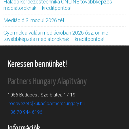
Haladó kérdezéstechnika ONLINE továbbképzés
mediátoroknak – kreditpontos!
Mediáció 3. modul 2026 tél
Gyermek a válási mediációban 2026 ősz: online
továbbképzés mediátoroknak – kreditpontos!
Keressen bennünket!
Partners Hungary Alapítvány
1056 Budapest, Szerb utca 17-19.
irodavezeto[kukac]partnershungary.hu
+36 70 944 6196
Információk