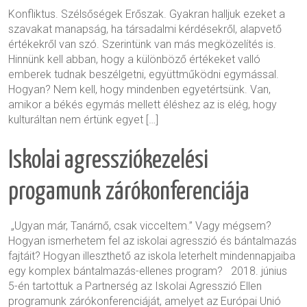
Konfliktus. Szélsőségek Erőszak. Gyakran halljuk ezeket a
szavakat manapság, ha társadalmi kérdésekről, alapvető
értékekről van szó. Szerintünk van más megközelítés is.
Hinnünk kell abban, hogy a különböző értékeket valló
emberek tudnak beszélgetni, együttműködni egymással.
Hogyan? Nem kell, hogy mindenben egyetértsünk. Van,
amikor a békés egymás mellett éléshez az is elég, hogy
kulturáltan nem értünk egyet […]
Iskolai agressziókezelési
progamunk zárókonferenciája
„Ugyan már, Tanárnő, csak vicceltem.” Vagy mégsem?
Hogyan ismerhetem fel az iskolai agresszió és bántalmazás
fajtáit? Hogyan illeszthető az iskola leterhelt mindennapjaiba
egy komplex bántalmazás-ellenes program? 2018. június
5-én tartottuk a Partnerség az Iskolai Agresszió Ellen
programunk zárókonferenciáját, amelyet az Európai Unió