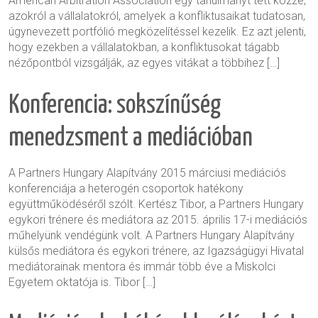
American Arbitration Association egy tanulmányt tett közzé,
azokról a vállalatokról, amelyek a konfliktusaikat tudatosan,
úgynevezett portfólió megközelítéssel kezelik. Ez azt jelenti,
hogy ezekben a vállalatokban, a konfliktusokat tágabb
nézőpontból vizsgálják, az egyes vitákat a többihez […]
Konferencia: sokszínűség
menedzsment a mediációban
A Partners Hungary Alapítvány 2015 márciusi mediációs
konferenciája a heterogén csoportok hatékony
együttműködéséről szólt. Kertész Tibor, a Partners Hungary
egykori trénere és mediátora az 2015. április 17-i mediációs
műhelyünk vendégünk volt. A Partners Hungary Alapítvány
külsős mediátora és egykori trénere, az Igazságügyi Hivatal
mediátorainak mentora és immár több éve a Miskolci
Egyetem oktatója is. Tibor […]