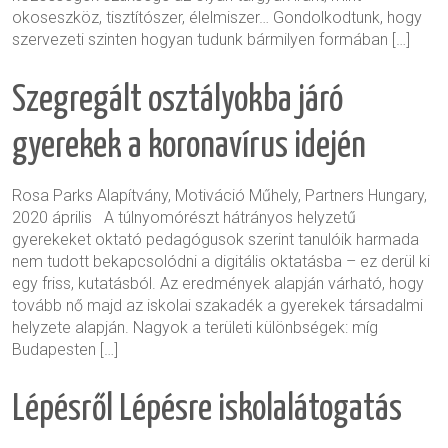
okoseszköz, tisztítószer, élelmiszer… Gondolkodtunk, hogy
szervezeti szinten hogyan tudunk bármilyen formában […]
Szegregált osztályokba járó
gyerekek a koronavírus idején
Rosa Parks Alapítvány, Motiváció Műhely, Partners Hungary,
2020 április A túlnyomórészt hátrányos helyzetű
gyerekeket oktató pedagógusok szerint tanulóik harmada
nem tudott bekapcsolódni a digitális oktatásba – ez derül ki
egy friss, kutatásból. Az eredmények alapján várható, hogy
tovább nő majd az iskolai szakadék a gyerekek társadalmi
helyzete alapján. Nagyok a területi különbségek: míg
Budapesten […]
Lépésről Lépésre iskolalátogatás