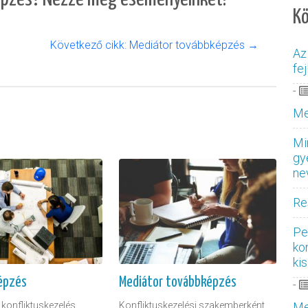
K
Következő cikk: Mediátor továbbképzés →
Az
fe
-
Me
Mi
gy
ne
Re
Per
ko
ki
épzés
Mediátor továbbképzés
-
 konfliktuskezelés
Konfliktuskezelési szakemberként
Me