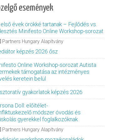
özelgő események
 első évek örökké tartanak – Fejlődés vs.
jlesztés Minifesto Online Workshop-sorozat
Partners Hungary Alapítvány
diátor képzés 2026 ősz
nifesto Online Workshop-sorozat Autista
ermekek támogatása az intézményes
velés keretein belül
sztoratív gyakorlatok képzés 2026
sona Doll: előítélet-
nfliktuskezelő módszer óvodás és
siskolás gyerekkel foglalkozóknak
Partners Hungary Alapítvány
diációs workshop mozaikcsaládok