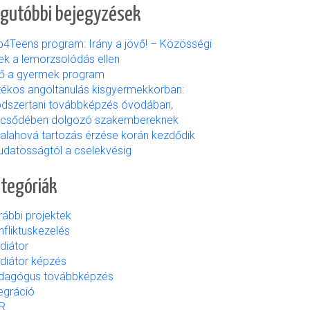
gutóbbi bejegyzések
b4Teens program: Irány a jövő! – Közösségi
ek a lemorzsolódás ellen
ső a gyermek program
tékos angoltanulás kisgyermekkorban:
dszertani továbbképzés óvodában,
lcsődében dolgozó szakembereknek
valahová tartozás érzése korán kezdődik
udatosságtól a cselekvésig
tegóriák
rábbi projektek
fliktuskezelés
diátor
diátor képzés
dagógus továbbképzés
egráció
R