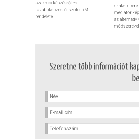
szakmai képzésről és
szakembere. 
továbbképzésről szóló IRM
mediátor kép
rendelete...
az alternatív
módszerével i
Szeretne több információt ka
b