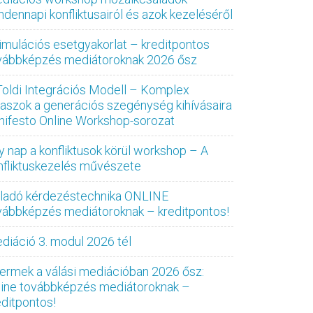
ndennapi konfliktusairól és azok kezeléséről
imulációs esetgyakorlat – kreditpontos
vábbképzés mediátoroknak 2026 ősz
Toldi Integrációs Modell – Komplex
laszok a generációs szegénység kihívásaira
nifesto Online Workshop-sorozat
y nap a konfliktusok körül workshop – A
nfliktuskezelés művészete
ladó kérdezéstechnika ONLINE
vábbképzés mediátoroknak – kreditpontos!
diáció 3. modul 2026 tél
ermek a válási mediációban 2026 ősz:
line továbbképzés mediátoroknak –
editpontos!