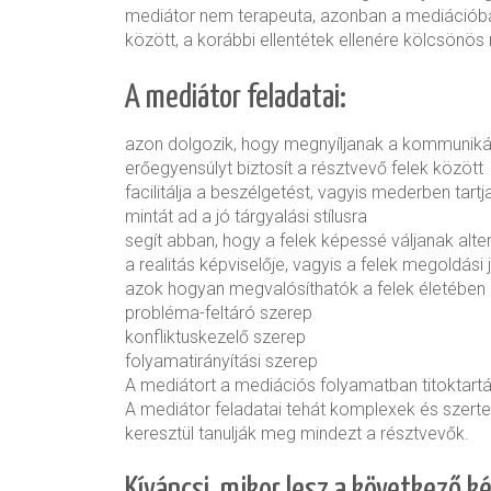
mediátor nem terapeuta, azonban a mediációban i
között, a korábbi ellentétek ellenére kölcsönö
A mediátor feladatai:
azon dolgozik, hogy megnyíljanak a kommuniká
erőegyensúlyt biztosít a résztvevő felek között
facilitálja a beszélgetést, vagyis mederben tartj
mintát ad a jó tárgyalási stílusra
segít abban, hogy a felek képessé váljanak alt
a realitás képviselője, vagyis a felek megoldási
azok hogyan megvalósíthatók a felek életében
probléma-feltáró szerep
konfliktuskezelő szerep
folyamatirányítási szerep
A mediátort a mediációs folyamatban titoktartá
A mediátor feladatai tehát komplexek és szert
keresztül tanulják meg mindezt a résztvevők.
Kíváncsi, mikor lesz a következő