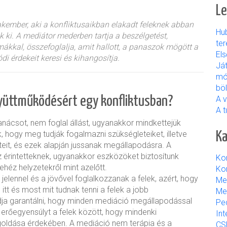
Le
kember, aki a konfliktusaikban elakadt feleknek abban
Hu
ki. A mediátor mederben tartja a beszélgetést,
ter
émákkal, összefoglalja, amit hallott, a panaszok mögött a
El
i érdekeit keresi és kihangosítja.
Já
mó
bö
gyüttműködésért egy konfliktusban?
A 
A t
anácsot
, nem foglal állást, ugyanakkor mindkettejük
Ka
k, hogy meg tudják fogalmazni szükségleteiket, illetve
teit, és ezek alapján jussanak megállapodásra. A
 érintetteknek
, ugyanakkor
eszközöket biztosítunk
Ko
héz helyzetekről mint azelőtt.
Kon
jelennel és a jövővel foglalkozzanak a felek, azért, hogy
Me
itt és most mit tudnak tenni a felek a jobb
Me
a garantálni, hogy minden mediáció megállapodással
Pe
z erőegyensúlyt a felek között, hogy mindenki
Int
oldása érdekében. A mediáció nem terápia és a
CS