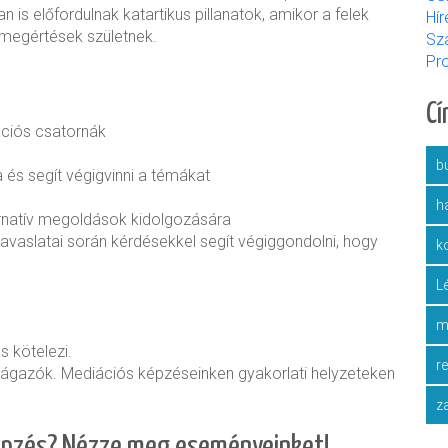
s előfordulnak katartikus pillanatok, amikor a felek
Hír
s megértések születnek.
Sz
Pr
C
ciós csatornák
bu
a és segít végigvinni a témákat
h
ernatív megoldások kidolgozására
 javaslatai során kérdésekkel segít végiggondolni, hogy
k
L
m
s kötelezi.
r
eágazók. Mediációs képzéseinken gyakorlati helyzeteken
z
 képzés? Nézze meg eseményeinket!