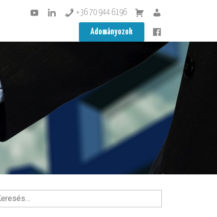
+36 70 944 6196
Adományozok
esés: