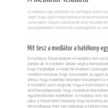
A mediátor egy pártatlan és semleges külső sza
segít, hogy saját megoldásokat dolgozhassanak 
sorrendben halad a résztvevők által felvetett t
beszélgetésben résztvevők szükségleteit és valód
Mit tesz a mediátor a hatékony e
A mediáció folyamatában
a mediátor nem ad t
pártján áll. A mediátor abban segít a kliensekne
hogy meghallják a másik fél érdekeit, szükségle
mediáció lényege, hogy
visszaadjuk az ügyet az
ahhoz, hogy másképp sikerüljön beszélgetni a ne
A mediátor azon dolgozik, hogy a múlt helyett a 
arról beszélgessünk, hogy a kialakult helyzetben 
együttműködés érdekében. A mediátor nem tudj
zárul, a folyamatért feladata, hogy biztosítsa a
elmondhassa, mire van szüksége a helyzet meg