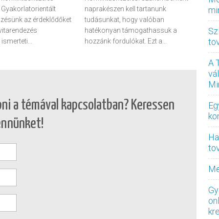
Gyakorlatorientált
naprakészen kell tartanunk
mi
zésünk az érdeklődőket
tudásunkat, hogy valóban
Sz
 vitarendezés
hatékonyan támogathassuk a
to
smerteti...
hozzánk fordulókat. Ezt a...
A 
vá
Mi
pni a témával kapcsolatban? Keressen
Eg
ko
ennünket!
Ha
to
Me
Gy
on
kr