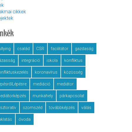
ek
akmai cikkek
ojektek
ímkék
llying
család
CSR
facilitátor
gazdaság
ázasság
integráció
iskola
konfliktus
onfliktuskezelés
koronavírus
közösség
épésrőlLépésre
mediáció
mediátor
ediátorképzés
munkahely
párkapcsolat
esztoratív
szomszéd
továbbképzés
válás
aklatás
óvoda