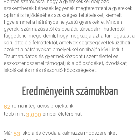
Fontos számunkra, hogy a gyerekekkel dolgozó
szakemberek képesek legyenek megteremteni a gyerekek
optimális fejlődéséhez szükséges feltételeket, kiemelt
figyelemmel a hátrányos helyzetű gyerekekre. Minden
gyerek, származásától és családi, társadalmi hátterétől
függetlenül megérdemli, hogy megkapja azt a támogatást a
körülötte élő felnőttektől, amelyek segítségével leküzdheti
azokat a hátrányokat, amelyekkel önhibáján kívül indult.
Traumatudatos és gyermekközpontú személettel és
eszközrendszerrel támogatjuk a bölcsődéket, óvodákat,
iskolákat és más rászoruló közösségeket.
Eredményeink számokban
6
2
roma integrációs projektünk
,
3
0
0
0
több mint
ember életére hat
5
3
Már
iskola és óvoda alkalmazza módszereinket