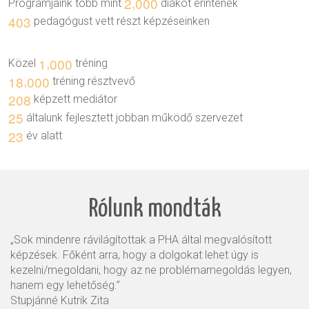
,
2
0
0
0
Programjaink több mint
diákot érintenek
4
0
3
pedagógust vett részt képzéseinken
,
1
0
0
0
Közel
tréning
,
1
8
0
0
0
tréning résztvevő
2
0
8
képzett mediátor
2
5
általunk fejlesztett jobban működő szervezet
2
3
év alatt
Rólunk mondták
„Sok mindenre rávilágítottak a PHA által megvalósított
képzések.
Főként arra, hogy a dolgokat lehet úgy is
kezelni/megoldani, hogy az ne problémamegoldás legyen,
hanem egy lehetőség.”
Stupjánné Kutrik Zita