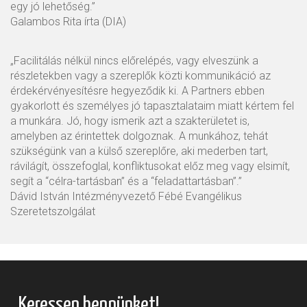
egy jó lehetőség.”
Galambos Rita írta (DIA)
„Facilitálás nélkül nincs előrelépés, vagy elveszünk a
részletekben vagy a szereplők közti kommunikáció az
érdekérvényesítésre hegyeződik ki. A Partners ebben
gyakorlott és személyes jó tapasztalataim miatt kértem fel
a munkára. Jó, hogy ismerik azt a szakterületet is,
amelyben az érintettek dolgoznak. A munkához, tehát
szükségünk van a külső szereplőre, aki mederben tart,
rávilágít, összefoglal, konfliktusokat előz meg vagy elsimít,
segít a “célra-tartásban” és a “feladattartásban”.”
Dávid István Intézményvezető Fébé Evangélikus
Szeretetszolgálat
Keressen bennünket!