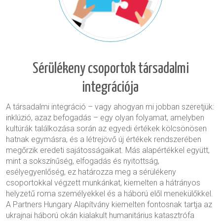
Sérülékeny csoportok társadalmi
integrációja
A társadalmi integráció – vagy ahogyan mi jobban szeretjük:
inklúzió, azaz befogadás – egy olyan folyamat, amelyben
kultúrák találkozása során az egyedi értékek kölcsönösen
hatnak egymásra, és a létrejövő új értékek rendszerében
megőrzik eredeti sajátosságaikat. Más alapértékkel együtt,
mint a sokszínűség, elfogadás és nyitottság,
esélyegyenlőség, ez határozza meg a sérülékeny
csoportokkal végzett munkánkat,
kiemelten a hátrányos
helyzetű roma személyekkel és a háború elől menekülőkkel
.
A Partners Hungary Alapítvány kiemelten fontosnak tartja az
ukrajnai háború okán kialakult humanitárius katasztrófa