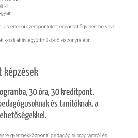
i ki.
hogyan.
lmi és értelmi szempontokat egyaránt figyelembe véve
ek közti aktív együttműködő viszonyra épít.
lt képzések
rogramba, 30 óra, 30 kreditpont.
apedagógusoknak és tanítóknak, a
lehetőségekkel.
épésre gyermekközpontú pedagógiai programról és