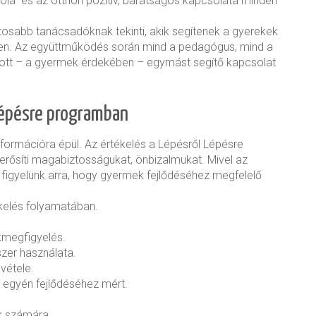
la és az otthon pozitív, barátságos kapcsolata minden
tosabb tanácsadóknak tekinti, akik segítenek a gyerekek
n. Az együttműködés során mind a pedagógus, mind a
itott – a gyermek érdekében – egymást segítő kapcsolat
lépésre programban
nformációra épül. Az értékelés a Lépésről Lépésre
erősíti magabiztosságukat, önbizalmukat. Mivel az
en figyelünk arra, hogy gyermek fejlődéséhez megfelelő
ékelés folyamatában.
kmegfigyelés.
zer használata.
vétele.
z egyén fejlődéséhez mért.
k számára.