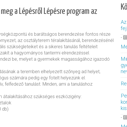
K
l meg a Lépésről Lépésre program az
Az
fe
ységközpontú és barátságos berendezése fontos része
-
rnyezet, az osztályterem téralakításánál, berendezésénél
Me
lis szükségleteiket és a sikeres tanulás feltételeit
zakít a hagyományos tantermi elrendezéssel.
Mi
rendezi be, melyet a gyermekek magasságához igazodó
gy
ne
ásának a teremben elhelyezett szőnyeg ad helyet,
gus számára pedig egy fotelt helyezünk el.
Re
v, felfedező tanulást. Minden, ami a tanuláshoz
.
Per
m átalakításához szükséges eszközigény:
ko
ztalok
ki
8 db)
-
Me