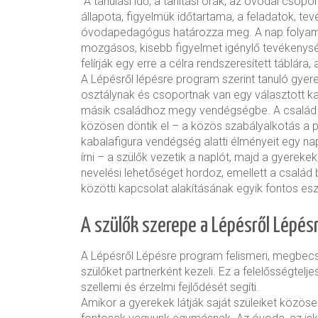
A tanulási idő, a tanítási órák, az óvodai csop
állapota, figyelmük időtartama, a feladatok, tev
óvodapedagógus határozza meg. A nap folyamá
mozgásos, kisebb figyelmet igénylő tevékenysé
felírják egy erre a célra rendszeresített táblára,
A Lépésről lépésre program szerint tanuló gye
osztálynak és csoportnak van egy választott kab
másik családhoz megy vendégségbe. A család 
közösen döntik el – a közös szabályalkotás a
kabalafigura vendégség alatti élményeit egy na
írni – a szülők vezetik a naplót, majd a gyereke
nevelési lehetőséget hordoz, emellett a család
közötti kapcsolat alakításának egyik fontos es
A szülők szerepe a Lépésről Lépé
A Lépésről Lépésre program felismeri, megbecsü
szülőket partnerként kezeli. Ez a felelősségte
szellemi és érzelmi fejlődését segíti.
Amikor a gyerekek látják saját szüleiket közösen