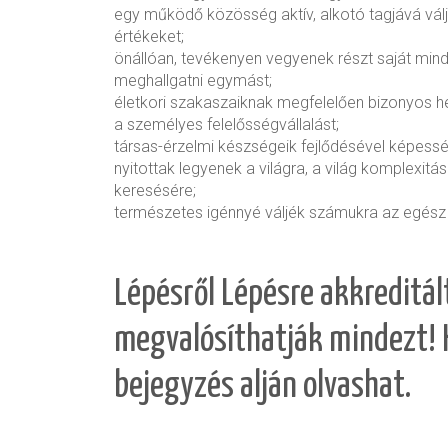
egy működő közösség aktív, alkotó tagjává válj
értékeket;
önállóan, tevékenyen vegyenek részt saját min
meghallgatni egymást;
életkori szakaszaiknak megfelelően bizonyos 
a személyes felelősségvállalást;
társas-érzelmi készségeik fejlődésével képessé 
nyitottak legyenek a világra, a világ komplexi
keresésére;
természetes igénnyé váljék számukra az egész é
Lépésről Lépésre akkreditál
megvalósíthatják mindezt! 
bejegyzés alján olvashat.