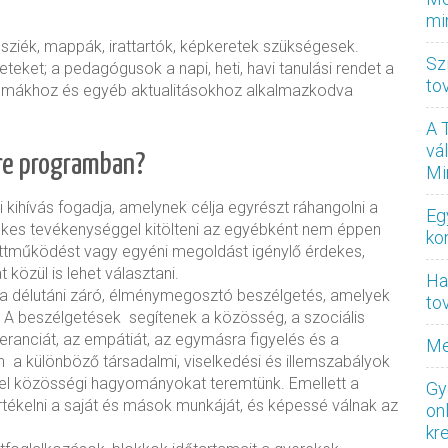
mi
sziék, mappák, irattartók, képkeretek szükségesek.
Sz
teket; a pedagógusok a napi, heti, havi tanulási rendet a
to
témákhoz és egyéb aktualitásokhoz alkalmazkodva
A 
vá
sre programban?
Mi
 kihívás fogadja, amelynek célja egyrészt ráhangolni a
Eg
ekes tevékenységgel kitölteni az egyébként nem éppen
ko
yüttműködést vagy egyéni megoldást igénylő érdekes,
t közül is lehet választani.
Ha
s a délutáni záró, élménymegosztó beszélgetés, amelyek
to
 A beszélgetések segítenek a közösség, a szociális
leranciát, az empátiát, az egymásra figyelés és a
Me
a különböző társadalmi, viselkedési és illemszabályok
el közösségi hagyományokat teremtünk. Emellett a
Gy
tékelni a saját és mások munkáját, és képessé válnak az
on
kr