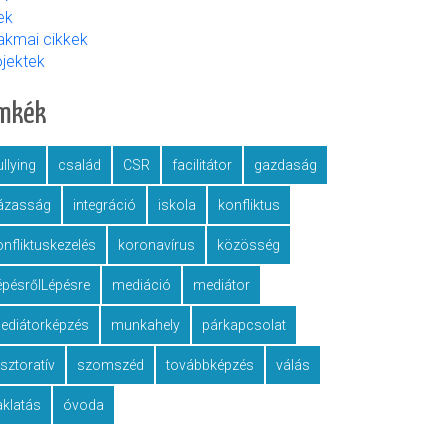
ek
akmai cikkek
ojektek
ímkék
llying
család
CSR
facilitátor
gazdaság
ázasság
integráció
iskola
konfliktus
onfliktuskezelés
koronavírus
közösség
épésrőlLépésre
mediáció
mediátor
ediátorképzés
munkahely
párkapcsolat
esztoratív
szomszéd
továbbképzés
válás
aklatás
óvoda