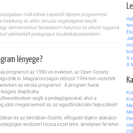
Le
 országában működnek Lépésről lépésre programmal
Hu
 hatékony és aktív tanulás segítségével teszik
ter
 egy demokratikus társadalom hasznos és alkotó tagjaivá
El
észt akkreditált pedagógus továbbképzéseinken!
Já
mó
bö
rogram lényege?
A 
A t
ai programot az 1990-es években, az Open Society
Ka
dolgozták ki. Magyarországon először 1994-ben vezették
anévben az iskolai programot. A program hazai
Hungary Alapítvány.
Ko
ttnevelésében segíti a pedagógusokat, ahol a
Kon
ilág jobb megismerését és az együttműködés fejlesztését
Me
Me
ában és az iskolában őszinte, elfogadó légkör alakuljon
Pe
pedagógiai rendszert hozva ezzel létre, amelyben fel lehet
Int
CS