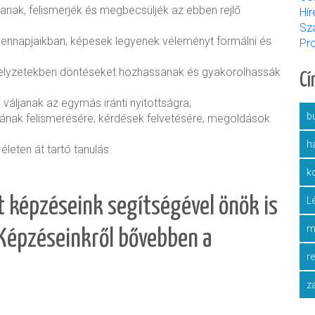
anak, felismerjék és megbecsüljék az ebben rejlő
Hír
Sz
dennapjaikban, képesek legyenek véleményt formálni és
Pr
helyzetekben döntéseket hozhassanak és gyakorolhassák
C
váljanak az egymás iránti nyitottságra;
bu
tásának felismerésére, kérdések felvetésére, megoldások
h
leten át tartó tanulás.
k
t képzéseink segítségével önök is
L
m
Képzéseinkről bővebben a
r
z