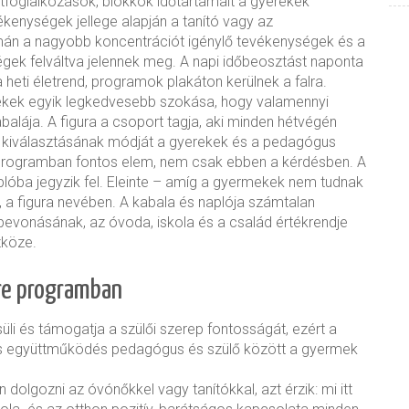
ortfoglalkozások, blokkok időtartamait a gyerekek
ékenységek jellege alapján a tanító vagy az
n a nagyobb koncentrációt igénylő tevékenységek és a
gek felváltva jelennek meg. A napi időbeosztást naponta
 a heti életrend, programok plakáton kerülnek a falra.
rekek egyik legkedvesebb szokása, hogy valamennyi
alája. A figura a csoport tagja, aki minden hétvégén
kiválasztásának módját a gyerekek és a pedagógus
 programban fontos elem, nem csak ebben a kérdésben. A
plóba jegyzik fel. Eleinte – amíg a gyermekek nem tudnak
k, a figura nevében. A kabala és naplója számtalan
 bevonásának, az óvoda, iskola és a család értékrendje
zköze.
sre programban
li és támogatja a szülői szerep fontosságát, ezért a
ljes együttműködés pedagógus és szülő között a gyermek
 dolgozni az óvónőkkel vagy tanítókkal, azt érzik: mi itt