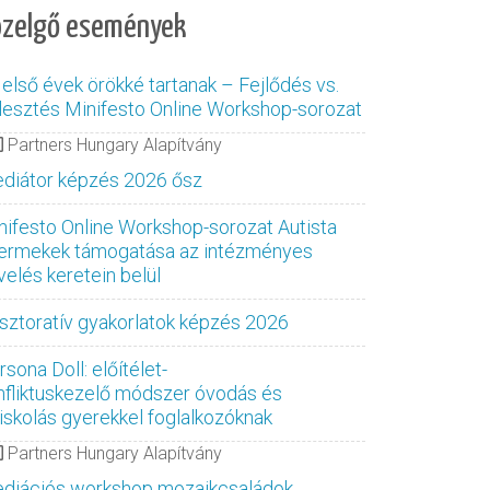
özelgő események
 első évek örökké tartanak – Fejlődés vs.
jlesztés Minifesto Online Workshop-sorozat
Partners Hungary Alapítvány
diátor képzés 2026 ősz
nifesto Online Workshop-sorozat Autista
ermekek támogatása az intézményes
velés keretein belül
sztoratív gyakorlatok képzés 2026
sona Doll: előítélet-
nfliktuskezelő módszer óvodás és
siskolás gyerekkel foglalkozóknak
Partners Hungary Alapítvány
diációs workshop mozaikcsaládok