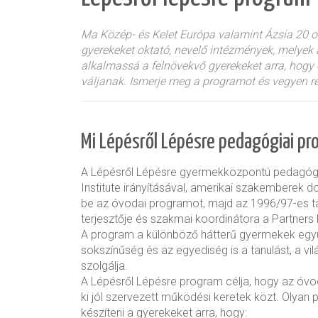
Ma Közép- és Kelet Európa valamint Ázsia 20
gyerekeket oktató, nevelő intézmények, melyek a
alkalmassá a felnövekvő gyerekeket arra, hogy
váljanak. Ismerje meg a programot és vegyen r
Mi Lépésről Lépésre pedagógiai p
A Lépésről Lépésre gyermekközpontú pedagógi
Institute irányításával, amerikai szakemberek 
be az óvodai programot, majd az 1996/97-es t
terjesztője és szakmai koordinátora a Partners 
A program a különböző hátterű gyermekek együ
sokszínűség és az egyediség is a tanulást, a v
szolgálja.
A Lépésről Lépésre program célja, hogy az óvod
ki jól szervezett működési keretek közt. Olyan 
készíteni a gyerekeket arra, hogy: