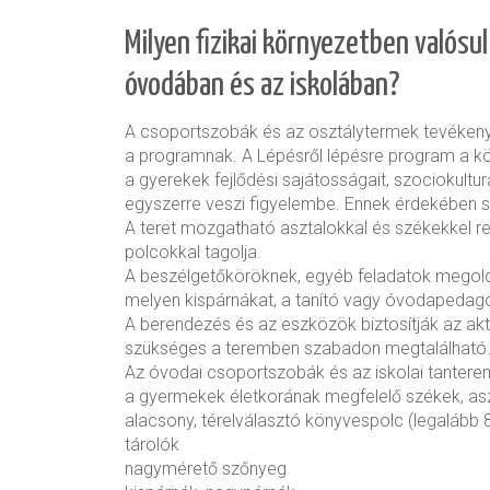
Milyen fizikai környezetben valósu
óvodában és az iskolában?
A csoportszobák és az osztálytermek tevéken
a programnak. A Lépésről lépésre program a kö
a gyerekek fejlődési sajátosságait, szociokulturá
egyszerre veszi figyelembe. Ennek érdekében s
A teret mozgatható asztalokkal és székekkel 
polcokkal tagolja.
A beszélgetőköröknek, egyéb feladatok megold
melyen kispárnákat, a tanító vagy óvodapedagó
A berendezés és az eszközök biztosítják az aktí
szükséges a teremben szabadon megtalálható
Az óvodai csoportszobák és az iskolai tantere
a gyermekek életkorának megfelelő székek, as
alacsony, térelválasztó könyvespolc (legalább 
tárolók
nagymérető szőnyeg