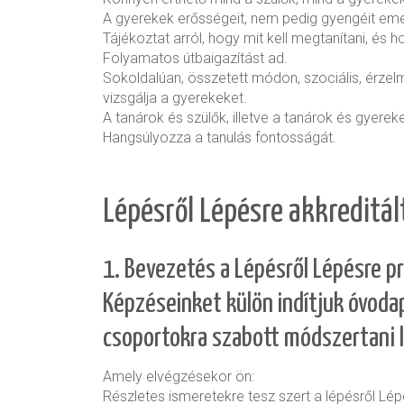
A gyerekek erősségeit, nem pedig gyengéit emel
Tájékoztat arról, hogy mit kell megtanítani, és 
Folyamatos útbaigazítást ad.
Sokoldalúan, összetett módon, szociális, érze
vizsgálja a gyerekeket.
A tanárok és szülők, illetve a tanárok és gyerek
Hangsúlyozza a tanulás fontosságát.
Lépésről Lépésre akkreditá
1. Bevezetés a Lépésről Lépésre p
Képzéseinket külön indítjuk óvod
csoportokra szabott módszertani 
Amely elvégzésekor ön:
Részletes ismeretekre tesz szert a lépésről L