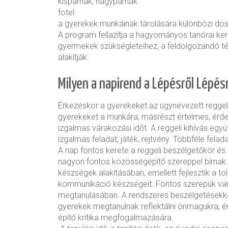
kispárnák, nagypárnák
fotel
a gyerekek munkáinak tárolására különbözı dos
A program fellazítja a hagyományos tanórai kere
gyermekek szükségleteihez, a feldolgozandó 
alakítják.
Milyen a napirend a Lépésről Lépé
Érkezéskor a gyerekeket az úgynevezett reggeli
gyerekeket a munkára, másrészt értelmes, érd
izgalmas várakozási időt. A reggeli kihívás eg
izgalmas feladat, játék, rejtvény. Többféle felada
A nap fontos kerete a reggeli beszélgetőkör é
nagyon fontos közösségépítő szereppel bírnak.
készségek alakításában, emellett fejlesztik a to
kommunikáció készségeit. Fontos szerepük van 
megtanulásában. A rendszeres beszélgetésekk
gyerekek megtanulnak reflektálni önmagukra, ér
építő kritika megfogalmazására.