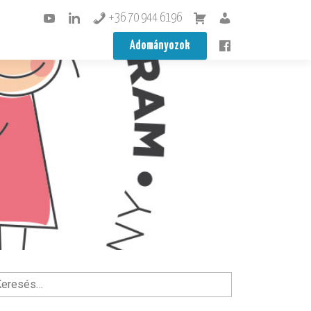
+36 70 944 6196
Adományozok
esés: