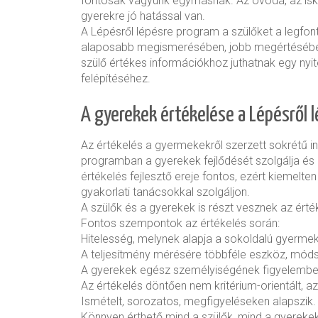
fontosak vagyunk egymásnak. Az óvoda, az isko
gyerekre jó hatással van.
A Lépésről lépésre program a szülőket a legfon
alaposabb megismerésében, jobb megértésébe
szülő értékes információkhoz juthatnak egy ny
felépítéséhez.
A gyerekek értékelése a Lépésről 
Az értékelés a gyermekekről szerzett sokrétű i
programban a gyerekek fejlődését szolgálja és 
értékelés fejlesztő ereje fontos, ezért kiemelt
gyakorlati tanácsokkal szolgáljon.
A szülők és a gyerekek is részt vesznek az ért
Fontos szempontok az értékelés során:
Hitelesség, melynek alapja a sokoldalú gyerme
A teljesítmény mérésére többféle eszköz, móds
A gyerekek egész személyiségének figyelembe
Az értékelés döntően nem kritérium-orientált, a
Ismételt, sorozatos, megfigyeléseken alapszik.
Könnyen érthető mind a szülők, mind a gyereke