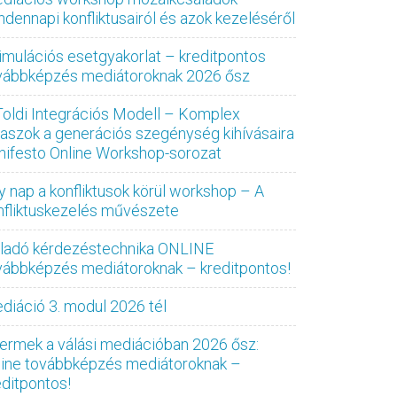
ndennapi konfliktusairól és azok kezeléséről
imulációs esetgyakorlat – kreditpontos
vábbképzés mediátoroknak 2026 ősz
Toldi Integrációs Modell – Komplex
laszok a generációs szegénység kihívásaira
nifesto Online Workshop-sorozat
y nap a konfliktusok körül workshop – A
nfliktuskezelés művészete
ladó kérdezéstechnika ONLINE
vábbképzés mediátoroknak – kreditpontos!
diáció 3. modul 2026 tél
ermek a válási mediációban 2026 ősz:
line továbbképzés mediátoroknak –
editpontos!