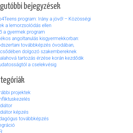
gutóbbi bejegyzések
b4Teens program: Irány a jövő! – Közösségi
ek a lemorzsolódás ellen
ső a gyermek program
tékos angoltanulás kisgyermekkorban:
dszertani továbbképzés óvodában,
lcsődében dolgozó szakembereknek
valahová tartozás érzése korán kezdődik
udatosságtól a cselekvésig
tegóriák
rábbi projektek
fliktuskezelés
diátor
diátor képzés
dagógus továbbképzés
egráció
R