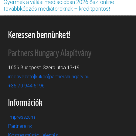
Gyermek a válási mediációban 2026 ősz: online
továbbképzés mediátoroknak – kreditpontos!
Keressen bennünket!
Partners Hungary Alapítvány
1056 Budapest, Szerb utca 17-19.
irodavezeto[kukac]partnershungary.hu
+36 70 944 6196
Információk
Impresszum
Partnereink
Közhasznúsági jelentés