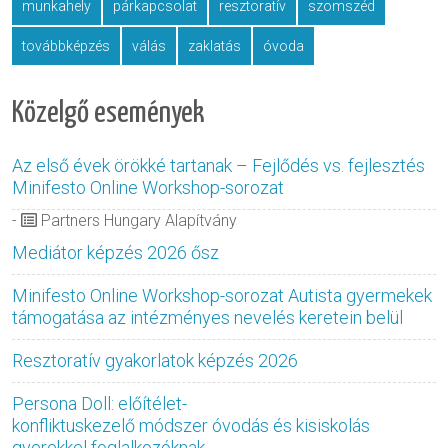
munkahely
párkapcsolat
resztoratív
szomszéd
továbbképzés
válás
zaklatás
óvoda
Közelgő események
Az első évek örökké tartanak – Fejlődés vs. fejlesztés
Minifesto Online Workshop-sorozat
-
Partners Hungary Alapítvány
Mediátor képzés 2026 ősz
Minifesto Online Workshop-sorozat Autista gyermekek
támogatása az intézményes nevelés keretein belül
Resztoratív gyakorlatok képzés 2026
Persona Doll: előítélet-
konfliktuskezelő módszer óvodás és kisiskolás
gyerekkel foglalkozóknak