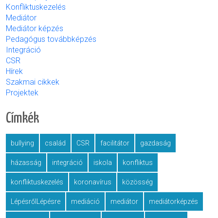
Konfliktuskezelés
Mediátor
Mediátor képzés
Pedagógus továbbképzés
Integráció
CSR
Hírek
Szakmai cikkek
Projektek
Címkék
bullying
család
CSR
facilitátor
gazdaság
házasság
integráció
iskola
konfliktus
konfliktuskezelés
koronavírus
közösség
LépésrőlLépésre
mediáció
mediátor
mediátorképzés