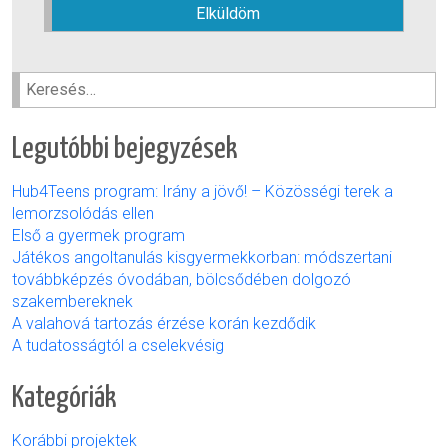
hagyja
üresen
ezt
a
Keresés:
mezőt.
Legutóbbi bejegyzések
Hub4Teens program: Irány a jövő! – Közösségi terek a
lemorzsolódás ellen
Első a gyermek program
Játékos angoltanulás kisgyermekkorban: módszertani
továbbképzés óvodában, bölcsődében dolgozó
szakembereknek
A valahová tartozás érzése korán kezdődik
A tudatosságtól a cselekvésig
Kategóriák
Korábbi projektek