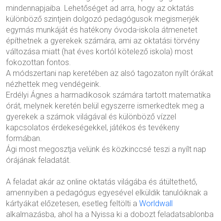
mindennapjaiba. Lehetőséget ad arra, hogy az oktatás
különböző szintjein dolgozó pedagógusok megismerjék
egymás munkáját és hatékony óvoda-iskola átmenetet
építhetnek a gyerekek számára, ami az oktatási törvény
változása miatt (hat éves kortól kötelező iskola) most
fokozottan fontos.
A módszertani nap keretében az alsó tagozaton nyílt órákat
nézhettek meg vendégeink.
Erdélyi Ágnes a harmadikosok számára tartott matematika
órát, melynek keretén belül egyszerre ismerkedtek meg a
gyerekek a számok világával és különböző vízzel
kapcsolatos érdekeségekkel, játékos és tevékeny
formában.
Ági most megosztja velünk és közkinccsé teszi a nyílt nap
órájának feladatát.
A feladat akár az online oktatás világába és átültethető,
amennyiben a pedagógus egyesével elküldik tanulóiknak a
kártyákat előzetesen, esetleg feltölti a
Worldwall
alkalmazásba, ahol ha a Nyissa ki a dobozt feladatsablonba