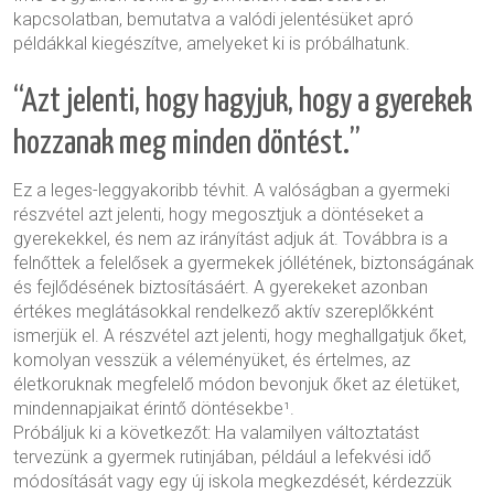
kapcsolatban, bemutatva a valódi jelentésüket apró
példákkal kiegészítve, amelyeket ki is próbálhatunk.
“Azt jelenti, hogy hagyjuk, hogy a gyerekek
hozzanak meg minden döntést.”
Ez a leges-leggyakoribb tévhit. A valóságban a gyermeki
részvétel azt jelenti, hogy megosztjuk a döntéseket a
gyerekekkel, és nem az irányítást adjuk át. Továbbra is a
felnőttek a felelősek a gyermekek jóllétének, biztonságának
és fejlődésének biztosításáért. A gyerekeket azonban
értékes meglátásokkal rendelkező aktív szereplőkként
ismerjük el. A részvétel azt jelenti, hogy meghallgatjuk őket,
komolyan vesszük a véleményüket, és értelmes, az
életkoruknak megfelelő módon bevonjuk őket az életüket,
mindennapjaikat érintő döntésekbe¹.
Próbáljuk ki a következőt: Ha valamilyen változtatást
tervezünk a gyermek rutinjában, például a lefekvési idő
módosítását vagy egy új iskola megkezdését, kérdezzük