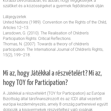
korábbi bevonásában, és abban, hogy végigkísérjék a
szülőket és a közösségeket a gyermek fejlődésének útján.
Lábjegyzetek
United Nations (1989).
Convention on the Rights of the Child
,
Articles 12–13.
Lansdown, G. (2010).
The Realisation of Children’s
Participation Rights: Critical Reflections
.
Thomas, N. (2007).
Towards a theory of children’s
participation
.
The International Journal of Children’s Rights
,
15(2), 199–218.
Mi az, hogy Játékkal a részvételért? Mi az,
hogy TOY for Participation?
A Játékkal a részvételért (TOY for Participation) az Európai
Bizottság által társfinanszírozott és az ICDI által vezetett
európai kezdeményezés, amely 8 ország partnereivel együtt
dolgozik a kisgyermekek részvételhez való jogának