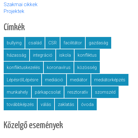
Szakmai cikkek
Projektek
Címkék
bullying
család
CSR
facilitátor
gazdaság
házasság
integráció
iskola
konfliktus
konfliktuskezelés
koronavírus
közösség
LépésrőlLépésre
mediáció
mediátor
mediátorképzés
munkahely
párkapcsolat
resztoratív
szomszéd
továbbképzés
válás
zaklatás
óvoda
Közelgő események