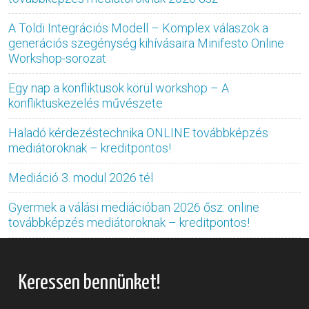
A Toldi Integrációs Modell – Komplex válaszok a
generációs szegénység kihívásaira Minifesto Online
Workshop-sorozat
Egy nap a konfliktusok körül workshop – A
konfliktuskezelés művészete
Haladó kérdezéstechnika ONLINE továbbképzés
mediátoroknak – kreditpontos!
Mediáció 3. modul 2026 tél
Gyermek a válási mediációban 2026 ősz: online
továbbképzés mediátoroknak – kreditpontos!
Keressen bennünket!