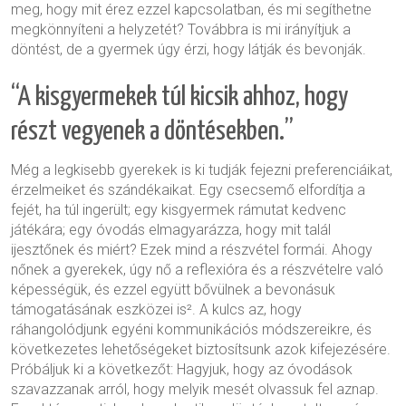
meg, hogy mit érez ezzel kapcsolatban, és mi segíthetne
megkönnyíteni a helyzetét? Továbbra is mi irányítjuk a
döntést, de a gyermek úgy érzi, hogy látják és bevonják.
“A kisgyermekek túl kicsik ahhoz, hogy
részt vegyenek a döntésekben.”
Még a legkisebb gyerekek is ki tudják fejezni preferenciáikat,
érzelmeiket és szándékaikat. Egy csecsemő elfordítja a
fejét, ha túl ingerült; egy kisgyermek rámutat kedvenc
játékára; egy óvodás elmagyarázza, hogy mit talál
ijesztőnek és miért? Ezek mind a részvétel formái. Ahogy
nőnek a gyerekek, úgy nő a reflexióra és a részvételre való
képességük, és ezzel együtt bővülnek a bevonásuk
támogatásának eszközei is². A kulcs az, hogy
ráhangolódjunk egyéni kommunikációs módszereikre, és
következetes lehetőségeket biztosítsunk azok kifejezésére.
Próbáljuk ki a következőt: Hagyjuk, hogy az óvodások
szavazzanak arról, hogy melyik mesét olvassuk fel aznap.