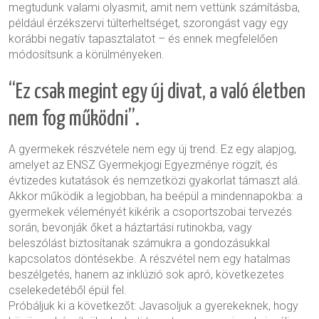
megtudunk valami olyasmit, amit nem vettünk számításba,
például érzékszervi túlterheltséget, szorongást vagy egy
korábbi negatív tapasztalatot – és ennek megfelelően
módosítsunk a körülményeken.
“Ez csak megint egy új divat, a való életben
nem fog működni”.
A gyermekek részvétele nem egy új trend. Ez egy alapjog,
amelyet az ENSZ Gyermekjogi Egyezménye rögzít, és
évtizedes kutatások és nemzetközi gyakorlat támaszt alá.
Akkor működik a legjobban, ha beépül a mindennapokba: a
gyermekek véleményét kikérik a csoportszobai tervezés
során, bevonják őket a háztartási rutinokba, vagy
beleszólást biztosítanak számukra a gondozásukkal
kapcsolatos döntésekbe. A részvétel nem egy hatalmas
beszélgetés, hanem az inklúzió sok apró, következetes
cselekedetéből épül fel.
Próbáljuk ki a következőt: Javasoljuk a gyerekeknek, hogy