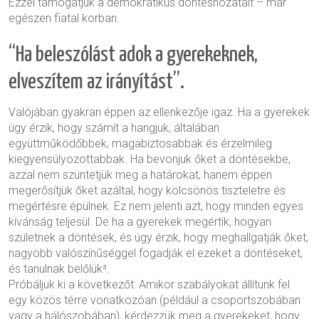
Ezzel támogatjuk a demokratikus döntéshozatalt – már
egészen fiatal korban.
“Ha beleszólást adok a gyerekeknek,
elveszítem az irányítást”.
Valójában gyakran éppen az ellenkezője igaz. Ha a gyerekek
úgy érzik, hogy számít a hangjuk, általában
együttműködőbbek, magabiztosabbak és érzelmileg
kiegyensúlyozottabbak. Ha bevonjuk őket a döntésekbe,
azzal nem szüntetjük meg a határokat, hanem éppen
megerősítjük őket azáltal, hogy kölcsönös tiszteletre és
megértésre épülnek. Ez nem jelenti azt, hogy minden egyes
kívánság teljesül. De ha a gyerekek megértik, hogyan
születnek a döntések, és úgy érzik, hogy meghallgatják őket,
nagyobb valószínűséggel fogadják el ezeket a döntéseket,
és tanulnak belőlük³.
Próbáljuk ki a következőt: Amikor szabályokat állítunk fel
egy közös térre vonatkozóan (például a csoportszobában
vagy a hálószobában), kérdezzük meg a gyerekeket, hogy