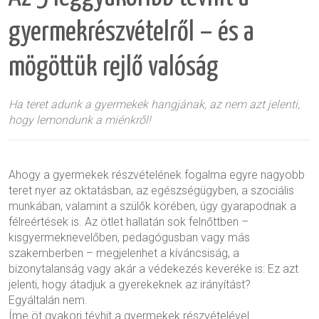
gyermekrészvételről – és a
mögöttük rejlő valóság
Ha teret adunk a gyermekek hangjának, az nem azt jelenti,
hogy lemondunk a miénkről!
Ahogy a
gyermekek részvételének
fogalma egyre nagyobb
teret nyer az oktatásban, az egészségügyben, a szociális
munkában, valamint a szülők körében, úgy gyarapodnak a
félreértések is. Az ötlet hallatán sok felnőttben –
kisgyermeknevelőben, pedagógusban vagy más
szakemberben – megjelenhet a kíváncsiság, a
bizonytalanság vagy akár a védekezés keveréke is: Ez azt
jelenti, hogy átadjuk a gyerekeknek az irányítást?
Egyáltalán nem.
Íme öt gyakori tévhit a gyermekek részvételével