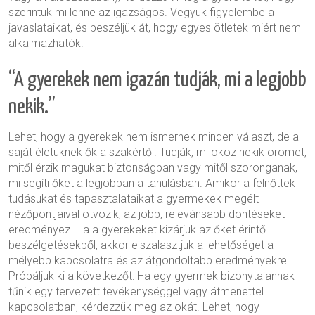
szerintük mi lenne az igazságos. Vegyük figyelembe a
javaslataikat, és beszéljük át, hogy egyes ötletek miért nem
alkalmazhatók.
“A gyerekek nem igazán tudják, mi a legjobb
nekik.”
Lehet, hogy a gyerekek nem ismernek minden választ, de a
saját életüknek ők a szakértői. Tudják, mi okoz nekik örömet,
mitől érzik magukat biztonságban vagy mitől szoronganak,
mi segíti őket a legjobban a tanulásban. Amikor a felnőttek
tudásukat és tapasztalataikat a gyermekek megélt
nézőpontjaival ötvözik, az jobb, relevánsabb döntéseket
eredményez. Ha a gyerekeket kizárjuk az őket érintő
beszélgetésekből, akkor elszalasztjuk a lehetőséget a
mélyebb kapcsolatra és az átgondoltabb eredményekre.
Próbáljuk ki a következőt: Ha egy gyermek bizonytalannak
tűnik egy tervezett tevékenységgel vagy átmenettel
kapcsolatban, kérdezzük meg az okát. Lehet, hogy