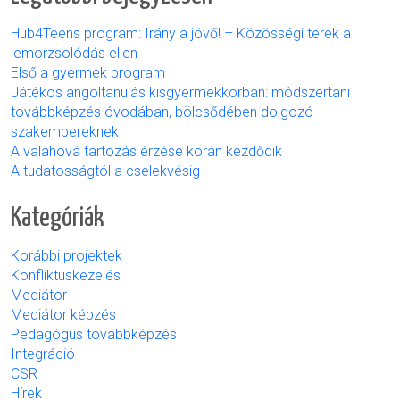
Hub4Teens program: Irány a jövő! – Közösségi terek a
lemorzsolódás ellen
Első a gyermek program
Játékos angoltanulás kisgyermekkorban: módszertani
továbbképzés óvodában, bölcsődében dolgozó
szakembereknek
A valahová tartozás érzése korán kezdődik
A tudatosságtól a cselekvésig
Kategóriák
Korábbi projektek
Konfliktuskezelés
Mediátor
Mediátor képzés
Pedagógus továbbképzés
Integráció
CSR
Hírek