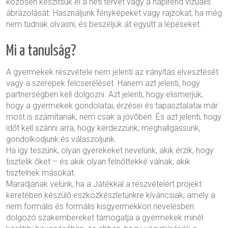
közösen készítsük el a heti tervet vagy a napirend vizuális
ábrázolását. Használjunk fényképeket vagy rajzokat, ha még
nem tudnak olvasni, és beszéljük át együtt a lépéseket.
Mi a tanulság?
A gyermekek részvétele nem jelenti az irányítás elvesztését
vagy a szerepek felcserélését. Hanem azt jelenti, hogy
partnerségben kell dolgozni. Azt jelenti, hogy elismerjük,
hogy a gyermekek gondolatai, érzései és tapasztalatai már
most is számítanak, nem csak a jövőben. És azt jelenti, hogy
időt kell szánni arra, hogy kérdezzünk, meghallgassunk,
gondolkodjunk és válaszoljunk.
Ha így teszünk, olyan gyerekeket nevelünk, akik érzik, hogy
tisztelik őket – és akik olyan felnőttekké válnak, akik
tisztelnek másokat.
Maradjanak velünk, ha a
Játékkal a részvételért
projekt
keretében készülő eszközkészletünkre kíváncsiak, amely a
nem formális és formális kisgyermekkori nevelésben
dolgozó szakembereket támogatja a gyermekek minél