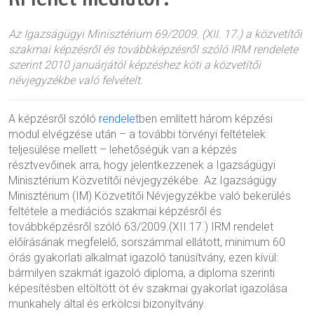
Az Igazságügyi Minisztérium 69/2009. (XII. 17.) a közvetítői
szakmai képzésről és továbbképzésről szóló IRM rendelete
szerint 2010 januárjától képzéshez köti a közvetítői
névjegyzékbe való felvételt.
A képzésről szóló
rendelet
ben említett három képzési
modul elvégzése után – a további törvényi feltételek
teljesülése mellett – lehetőségük van a képzés
résztvevőinek arra, hogy jelentkezzenek a Igazságügyi
Minisztérium Közvetítői névjegyzékébe. Az Igazságügy
Minisztérium (IM) Közvetítői Névjegyzékbe való bekerülés
feltétele a mediációs szakmai képzésről és
továbbképzésről szóló 63/2009.(XII.17.) IRM rendelet
előírásának megfelelő, sorszámmal ellátott, minimum 60
órás gyakorlati alkalmat igazoló tanúsítvány, ezen kívül:
bármilyen szakmát igazoló diploma, a diploma szerinti
képesítésben eltöltött öt év szakmai gyakorlat igazolása
munkahely által és erkölcsi bizonyítvány.