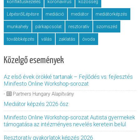
konfliktuskezelés
koronavírus
közösség
LépésrőlLépésre
mediáció
mediátor
mediátorképzés
munkahely
párkapcsolat
resztoratív
szomszéd
továbbképzés
válás
zaklatás
óvoda
Közelgő események
Az első évek örökké tartanak – Fejlődés vs. fejlesztés
Minifesto Online Workshop-sorozat
-
Partners Hungary Alapítvány
Mediátor képzés 2026 ősz
Minifesto Online Workshop-sorozat Autista gyermekek
támogatása az intézményes nevelés keretein belül
Resztoratív gyakorlatok képzés 2026