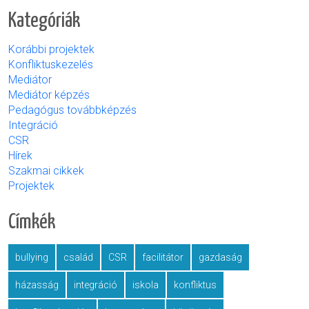
Kategóriák
Korábbi projektek
Konfliktuskezelés
Mediátor
Mediátor képzés
Pedagógus továbbképzés
Integráció
CSR
Hírek
Szakmai cikkek
Projektek
Címkék
bullying
család
CSR
facilitátor
gazdaság
házasság
integráció
iskola
konfliktus