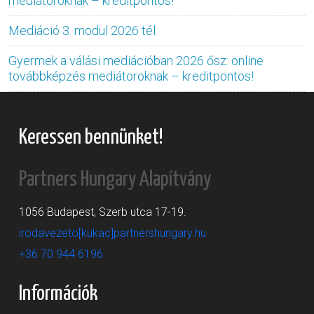
mediátoroknak – kreditpontos!
Mediáció 3. modul 2026 tél
Gyermek a válási mediációban 2026 ősz: online
továbbképzés mediátoroknak – kreditpontos!
Keressen bennünket!
Partners Hungary Alapítvány
1056 Budapest, Szerb utca 17-19.
irodavezeto[kukac]partnershungary.hu
+36 70 944 6196
Információk