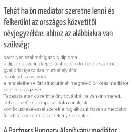
Tehát ha ön mediátor szeretne lenni és
felkerülni az országos közvetítői
névjegyzékbe, ahhoz az alábbiakra van
szükség:
bármilyen szakmát igazoló diploma
a diploma szerinti képesítésben eltöltött öt év szakmai
gyakorlat igazolása munkahely által
erkölcsi bizonyítvány
a rendeletben előírt struktúrának megfelelő 64 órás mediátor
képzés elvégzése
Tapasztalataink szerint előny továbbá, ha van önismereti,
illetve önreflexiós tapasztalata annak, aki
konfliktuskezeléssel szeretne foglalkozni, hiszen a mediátor
feladata összetett és érzékeny szerepkör.
A Partners Hungary Alapítvány mediátor