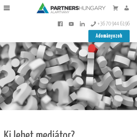
Konfliktuskezelés
+36 70 944 6196
Mediátor
Adományozok
Mediátor képzés
Pedagógus továbbképzés
Integráció
Rólunk
Képzéseink
Tudástár
Minifesto
Koragyerekkori Platform Konferencia
Ki lehet mediátor?