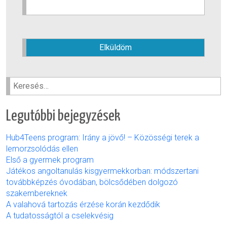
Kérjük,
hagyja
üresen
ezt
a
Keresés:
mezőt.
Legutóbbi bejegyzések
Hub4Teens program: Irány a jövő! – Közösségi terek a
lemorzsolódás ellen
Első a gyermek program
Játékos angoltanulás kisgyermekkorban: módszertani
továbbképzés óvodában, bölcsődében dolgozó
szakembereknek
A valahová tartozás érzése korán kezdődik
A tudatosságtól a cselekvésig