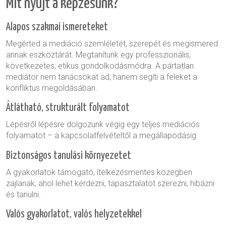
Mit nyújt a képzésünk?
Alapos szakmai
ismereteket
Megérted a mediáció szemléletét, szerepét és megismered
annak eszköztárát. Megtanítunk egy professzionális,
következetes, etikus gondolkodásmódra. A pártatlan
mediátor nem tanácsokat ad, hanem segíti a feleket a
konfliktus megoldásában.
Átlátható, strukturált folyamatot
Lépésről lépésre dolgozunk végig egy teljes mediációs
folyamatot – a kapcsolatfelvételtől a megállapodásig.
Biztonságos tanulási környezetet
A gyakorlatok támogató, ítélkezésmentes közegben
zajlanak, ahol lehet kérdezni, tapasztalatot szerezni, hibázni
és tanulni.
Valós gyakorlatot, valós helyzetekkel