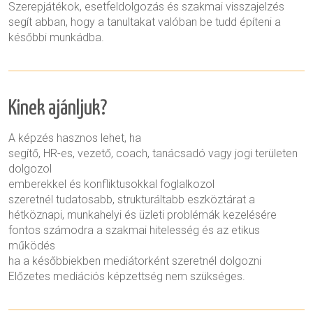
Szerepjátékok, esetfeldolgozás és szakmai visszajelzés
segít abban, hogy a tanultakat valóban be tudd építeni a
későbbi munkádba.
Kinek ajánljuk?
A képzés hasznos lehet, ha
segítő, HR-es, vezető, coach, tanácsadó vagy jogi területen
dolgozol
emberekkel és konfliktusokkal foglalkozol
szeretnél tudatosabb, strukturáltabb eszköztárat a
hétköznapi, munkahelyi és üzleti problémák kezelésére
fontos számodra a szakmai hitelesség és az etikus
működés
ha a későbbiekben mediátorként szeretnél dolgozni
Előzetes mediációs képzettség nem szükséges.