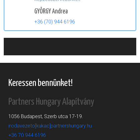
GYÖRGY Andrea
+36 (70) 944 6196
Keressen bennünket!
Partners Hungary Alapítvány
1056 Budapest, Szerb utca 17-19.
irodavezeto[kukac]partnershungary.hu
+36 70 944 6196