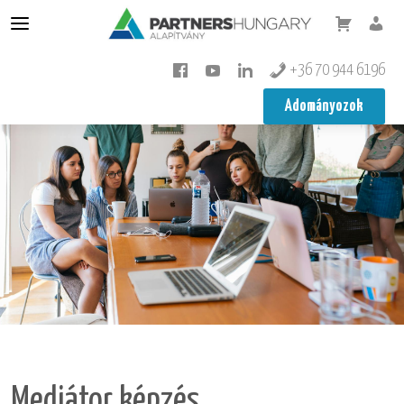
Konfliktuskezelés
+36 70 944 6196
Mediátor
Adományozok
Mediátor képzés
Pedagógus továbbképzés
Integráció
Rólunk
Képzéseink
Tudástár
Minifesto
Koragyerekkori Platform Konferencia
Mediátor képzés