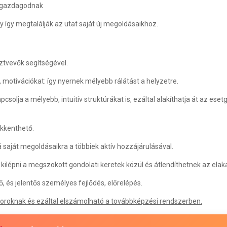
l gazdagodnak
 így megtalálják az utat saját új megoldásaikhoz.
tvevők segítségével.
 motivációkat: így nyernek
mélyebb rálátás
t a helyzetre.
csolja a mélyebb, intuitív struktúrákat is, ezáltal alakíthatja át az es
kkenthető.
á saját megoldásaikra
a többiek aktív hozzájárulásával.
 kilépni a megszokott gondolati keretek közül és átlendíthetnek az ela
ő, és
jelentős személyes fejlődés
, előrelépés.
toroknak és ezáltal elszámolható a továbbképzési rendszerben.