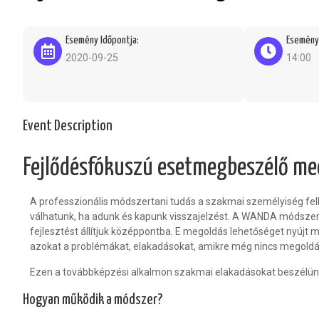
Esemény Időpontja:
Esemény 
2020-09-25
14:00
Event Description
Fejlődésfókuszú esetmegbeszélő me
A professzionális módszertani tudás a szakmai személyiség felk
válhatunk, ha adunk és kapunk visszajelzést. A WANDA módszer a
fejlesztést állítjuk középpontba. E megoldás
lehetőséget nyújt 
azokat a problémákat, elakadásokat, amikre még nincs megoldá
Ezen a továbbképzési alkalmon szakmai elakadásokat beszélünk
Hogyan működik a módszer?