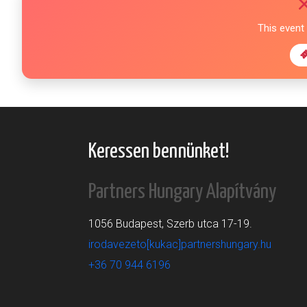
This event
Keressen bennünket!
Partners Hungary Alapítvány
1056 Budapest, Szerb utca 17-19.
irodavezeto[kukac]partnershungary.hu
+36 70 944 6196