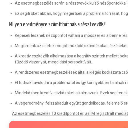
Az esetmegbeszélés során a résztvevők külső nézőpontokka
Ez segíti őket abban, hogy megértsék a probléma forrását, hogy
Milyen eredményre számíthatnak a résztvevők?
Képesek lesznek
nézőpontot váltani
a módszer és a benne rész
Megismerik az esetek mögött húzódó szándékokat, érzéseket,
A kreatív eszközök alkalmazása a kognitív szintek mellett bekap
fűződő viszonyát, megoldási perspektíváit.
A rendszeres esetmegbeszélések által a kiégés kockázata csö
El tudnak távolodni a problémától és így
könnyebben találnak r
Mindeközben
kreatív eszközök
et alkalmazunk. Ezek segítenek
A végeredmény: felszabadult együtt gondolkodás, felemelő er
Az esetmegbeszélés 10 kreditpontot ér, az IM regisztrált mediá