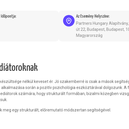
Időpontja:
Az Esemény Helyszíne:
Partners Hungary Alapítvány,
út 22, Budapest, Budapest, 1
Magyarország
diátoroknak
észültsége nélkül keveset ér. Jó szakemberré is csak a mások segítsé
lkalmazása során a pozitív pszichológia eszköztárával dolgozunk. A f
mediátorok számára, hogy strukturált formában, bizalmi közegben vizs
suk.
 meg egy strukturált, előremutató módszertan segítségével.