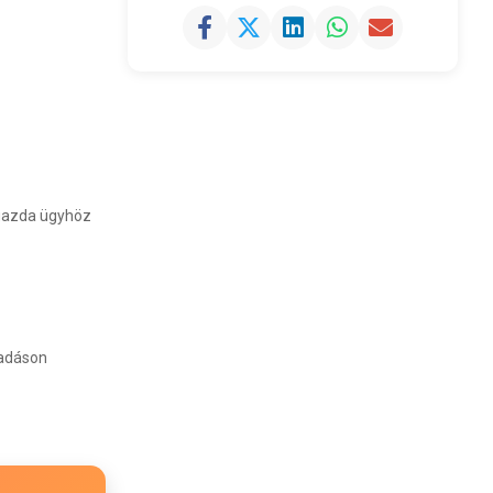
etgazda ügyhöz
kadáson