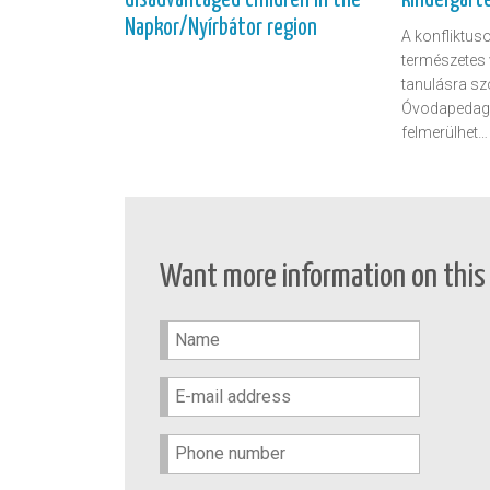
Napkor/Nyírbátor region
A konfliktus
természetes v
tanulásra sz
Óvodapedagó
felmerülhet…
Want more information on this 