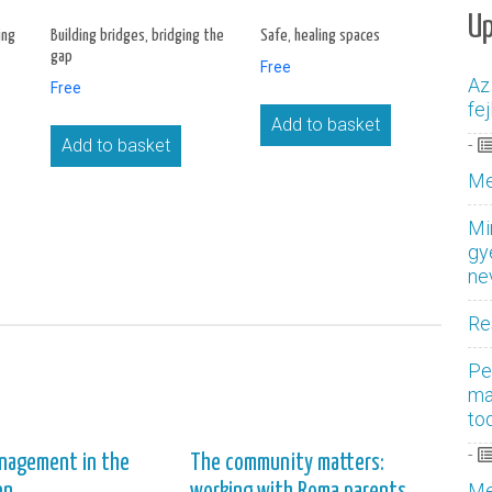
U
ing
Building bridges, bridging the
Safe, healing spaces
gap
Free
Az
Free
fe
Add to basket
Add to basket
-
Me
Mi
gy
ne
Re
Pe
ma
to
-
anagement in the
The community matters:
Me
en
working with Roma parents