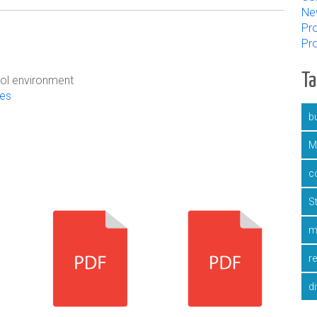
Ne
Pro
Pr
T
ool environment
ces
bu
M
c
S
m
r
d