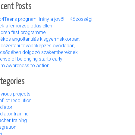
cent Posts
b4Teens program: Irány a jövő! – Közösségi
ek a lemorzsolódás ellen
ildren first programme
tékos angoltanulás kisgyermekkorban:
dszertani továbbképzés óvodában,
lcsődében dolgozó szakembereknek
ense of belonging starts early
om awareness to action
tegories
vious projects
flict resolution
diator
iator training
cher training
egration
R