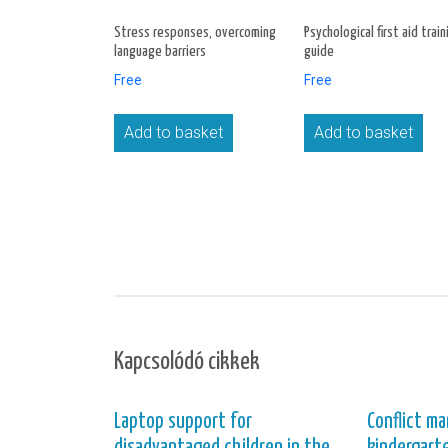
Stress responses, overcoming
Psychological first aid train
language barriers
guide
Free
Free
Add to basket
Add to basket
Kapcsolódó cikkek
Laptop support for
Conflict m
disadvantaged children in the
kindergart