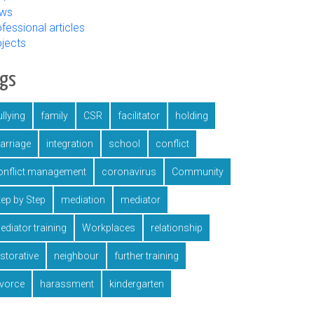
ws
fessional articles
ojects
ags
llying
family
CSR
facilitator
holding
arriage
integration
school
conflict
onflict management
coronavirus
Community
tep by Step
mediation
mediator
ediator training
Workplaces
relationship
estorative
neighbour
further training
ivorce
harassment
kindergarten