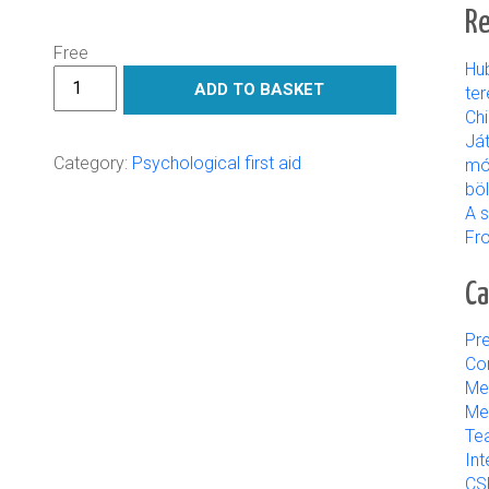
Re
Free
Hu
További
ADD TO BASKET
ter
angol
Ch
nyelvű
Já
segédenyagok
Category:
Psychological first aid
mó
quantity
bö
A s
Fr
Ca
Pre
Con
Me
Med
Tea
Int
CS