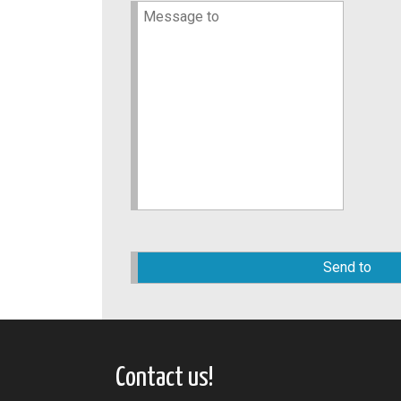
Please
leave
this
field
empty.
Contact us!