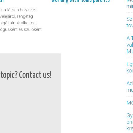
mi
ok a társas helyzetek
elejárói, rengeteg
Sz
olgáltatnak alkalmat.
to
gusként és szülőként
A 
vá
Mi
Eg
ko
topic? Contact us!
Ad
med
Me
Gy
on
kr