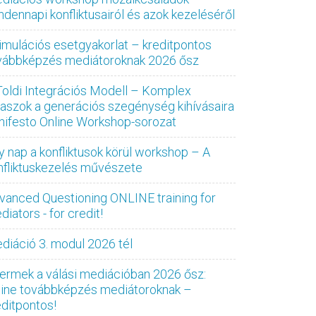
ndennapi konfliktusairól és azok kezeléséről
imulációs esetgyakorlat – kreditpontos
vábbképzés mediátoroknak 2026 ősz
Toldi Integrációs Modell – Komplex
laszok a generációs szegénység kihívásaira
nifesto Online Workshop-sorozat
y nap a konfliktusok körül workshop – A
nfliktuskezelés művészete
vanced Questioning ONLINE training for
iators - for credit!
diáció 3. modul 2026 tél
ermek a válási mediációban 2026 ősz:
line továbbképzés mediátoroknak –
editpontos!