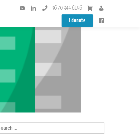
+36 70 944 6196
I donate
arch