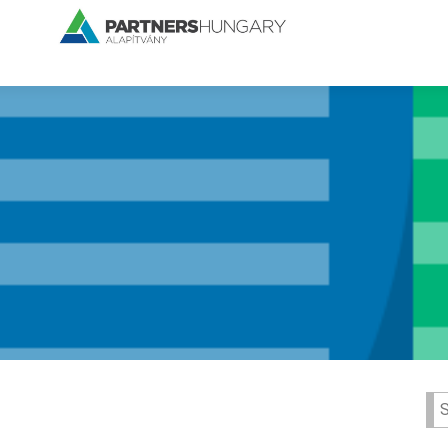
Se
for: