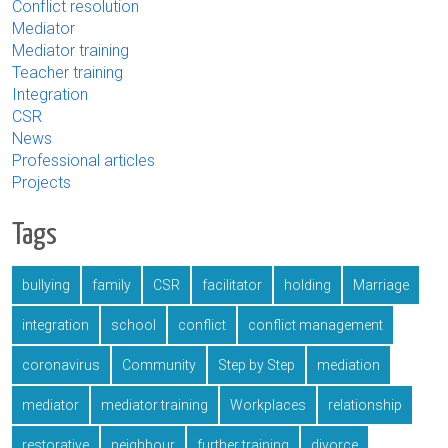
Conflict resolution
Mediator
Mediator training
Teacher training
Integration
CSR
News
Professional articles
Projects
Tags
bullying
family
CSR
facilitator
holding
Marriage
integration
school
conflict
conflict management
coronavirus
Community
Step by Step
mediation
mediator
mediator training
Workplaces
relationship
restorative
neighbour
further training
divorce