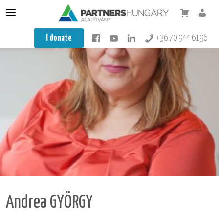
Conflict resolution
I donate
+36 70 944 6196
Mediator
Mediator training
Teacher training
Integration
About us
Our training
Knowledge base
Minifesto
Andrea GYÖRGY
Koragyerekkori Platform Konferencia