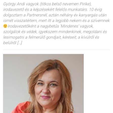
György Andi vagyok (titkos belső nevemen Pirike),
irodavezető és a képzésekért felelős munkatárs. 10 évig
dolgoztam a Partnersnél, aztán néhány év kanyargás után
ismét visszatértem, mert itt a legjobb nekem és a szívemnek
Irodavezetőként a nagybetűs ‘Mindenes’ vagyok,
szolgálok és védek, igyekszem mindenkinek, megoldani és
lesimogatni a felmerülő gondjait, kéréseit, a kívülről és
belülről […]