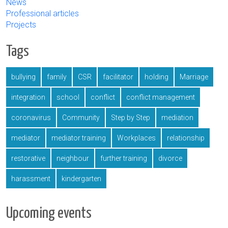
News
Professional articles
Projects
Tags
bullying
family
CSR
facilitator
holding
Marriage
integration
school
conflict
conflict management
coronavirus
Community
Step by Step
mediation
mediator
mediator training
Workplaces
relationship
restorative
neighbour
further training
divorce
harassment
kindergarten
Upcoming events