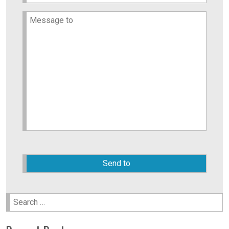
Please
leave
this
field
empty.
Search
for: