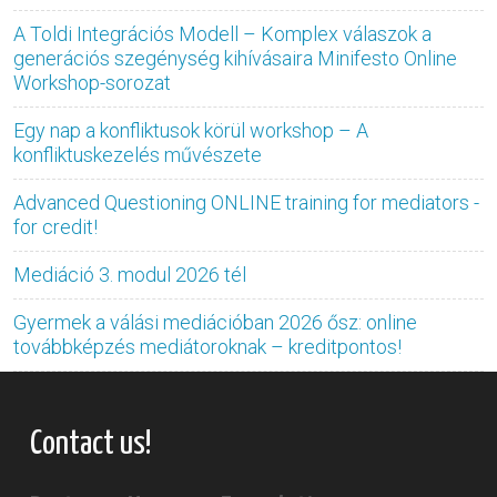
A Toldi Integrációs Modell – Komplex válaszok a
generációs szegénység kihívásaira Minifesto Online
Workshop-sorozat
Egy nap a konfliktusok körül workshop – A
konfliktuskezelés művészete
Advanced Questioning ONLINE training for mediators -
for credit!
Mediáció 3. modul 2026 tél
Gyermek a válási mediációban 2026 ősz: online
továbbképzés mediátoroknak – kreditpontos!
Contact us!